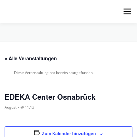
Zum
Inhalt
Menü
springen
HOME
ÜBER UNS
SCHNUPPERPADDELN
« Alle Veranstaltungen
VERLEIH, TOUREN UND SUP
SERVICE
Diese Veranstaltung hat bereits stattgefunden.
VERANSTALTUNGEN
EDEKA Center Osnabrück
August 7 @ 11:13
Zum Kalender hinzufügen