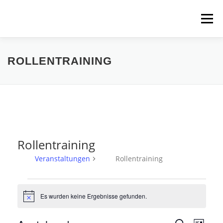
Zum
Inhalt
Menü
springen
HOME
ÜBER UNS
SCHNUPPERPADDELN
ROLLENTRAINING
VERLEIH, TOUREN UND SUP
SERVICE
VERANSTALTUNGEN
Rollentraining
Veranstaltungen
Rollentraining
V
e
Es wurden keine Ergebnisse gefunden.
Hinweis
r
V
V