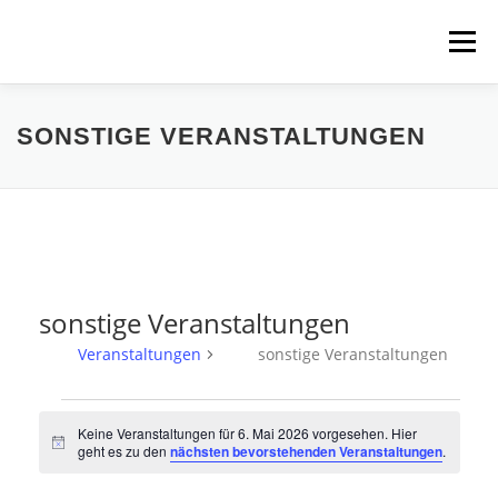
Zum
Inhalt
Menü
springen
HOME
ÜBER UNS
SCHNUPPERPADDELN
SONSTIGE VERANSTALTUNGEN
VERLEIH, TOUREN UND SUP
SERVICE
VERANSTALTUNGEN
sonstige Veranstaltungen
Veranstaltungen
sonstige Veranstaltungen
V
Keine Veranstaltungen für 6. Mai 2026 vorgesehen. Hier
e
Hinweis
geht es zu den
nächsten bevorstehenden Veranstaltungen
.
r