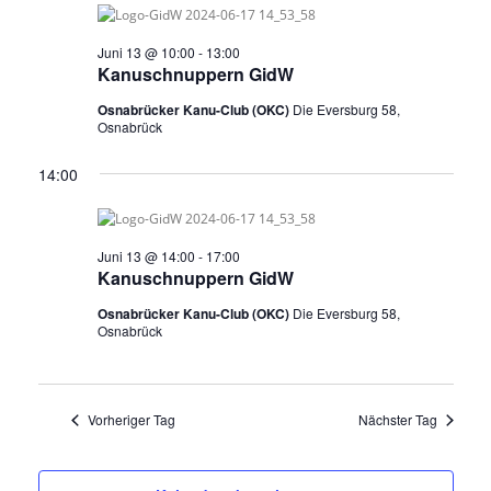
a
a
s
n
n
t
Juni 13 @ 10:00
-
13:00
s
s
a
Kanuschnuppern GidW
l
t
t
t
Osnabrücker Kanu-Club (OKC)
Die Eversburg 58,
a
a
u
Osnabrück
l
l
n
g
t
t
14:00
A
u
u
n
n
s
n
i
g
g
Juni 13 @ 14:00
-
17:00
c
Kanuschnuppern GidW
e
e
h
t
n
n
Osnabrücker Kanu-Club (OKC)
Die Eversburg 58,
e
Osnabrück
f
S
n
ü
u
-
N
r
c
a
Vorheriger Tag
Nächster Tag
1
h
v
3
i
e
g
.
u