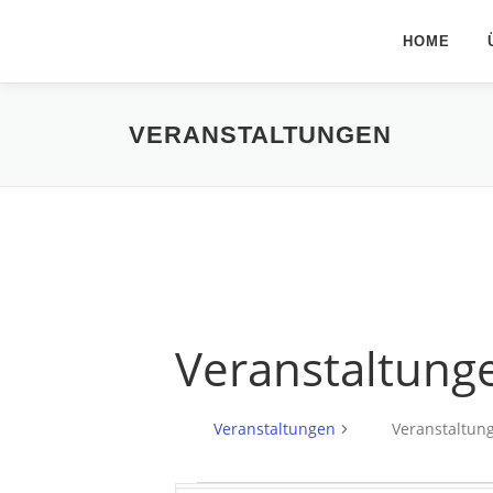
Zum
Inhalt
HOME
springen
VERANSTALTUNGEN
Veranstaltung
Veranstaltungen
Veranstaltun