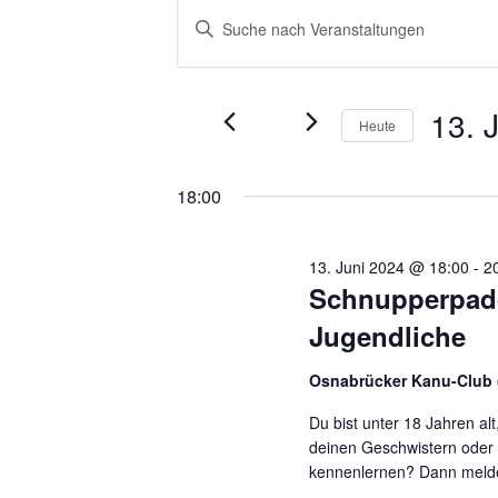
V
V
Bitte
e
e
Schlüsselwort
eingeben.
r
r
Suche
13. 
nach
Heute
a
a
Veranstaltungen
Datum
n
n
Schlüsselwort.
wählen.
18:00
s
s
t
t
13. Juni 2024 @ 18:00
-
2
Schnupperpadd
a
a
Jugendliche
l
l
Osnabrücker Kanu-Club
t
t
Du bist unter 18 Jahren al
u
u
deinen Geschwistern oder 
n
n
kennenlernen? Dann melde 