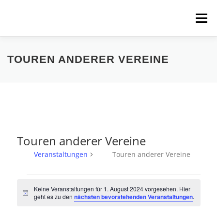
Zum
Inhalt
Menü
springen
HOME
ÜBER UNS
SCHNUPPERPADDELN
TOUREN ANDERER VEREINE
VERLEIH, TOUREN UND SUP
SERVICE
VERANSTALTUNGEN
Touren anderer Vereine
Veranstaltungen
Touren anderer Vereine
V
Keine Veranstaltungen für 1. August 2024 vorgesehen. Hier
e
Hinweis
geht es zu den
nächsten bevorstehenden Veranstaltungen
.
r