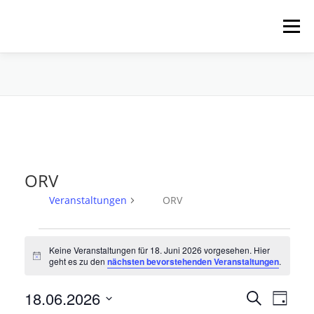
Zum
Inhalt
Menü
springen
HOME
ÜBER UNS
SCHNUPPERPADDELN
VERLEIH, TOUREN UND SUP
SERVICE
ORV
VERANSTALTUNGEN
Veranstaltungen
ORV
V
Keine Veranstaltungen für 18. Juni 2026 vorgesehen. Hier
e
Hinweis
geht es zu den
nächsten bevorstehenden Veranstaltungen
.
r
a
V
18.06.2026
V
Suche
Tag
e
n