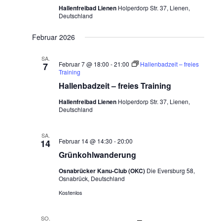
t
Hallenfreibad Lienen
Holperdorp Str. 37, Lienen,
Deutschland
i
o
Februar 2026
n
SA.
Februar 7 @ 18:00
-
21:00
Hallenbadzeit – freies
7
Training
Hallenbadzeit – freies Training
Hallenfreibad Lienen
Holperdorp Str. 37, Lienen,
Deutschland
SA.
Februar 14 @ 14:30
-
20:00
14
Grünkohlwanderung
Osnabrücker Kanu-Club (OKC)
Die Eversburg 58,
Osnabrück, Deutschland
Kostenlos
SO.