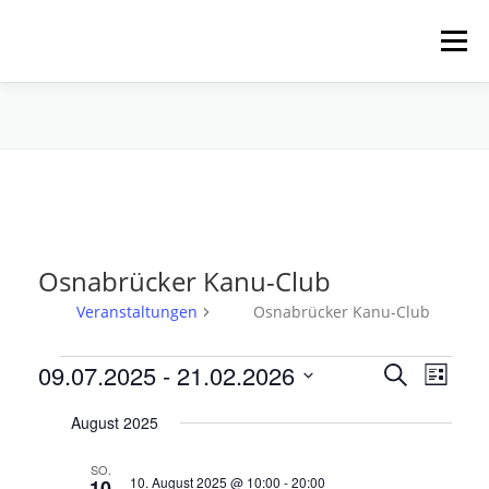
Zum
Inhalt
Menü
springen
HOME
ÜBER UNS
SCHNUPPERPADDELN
VERLEIH, TOUREN UND SUP
SERVICE
Osnabrücker Kanu-Club
VERANSTALTUNGEN
Veranstaltungen
Osnabrücker Kanu-Club
V
V
09.07.2025
 - 
21.02.2026
V
Suche
Liste
e
e
e
Datum
r
August 2025
r
wählen.
r
a
n
a
a
SO.
s
n
n
10. August 2025 @ 10:00
-
20:00
10