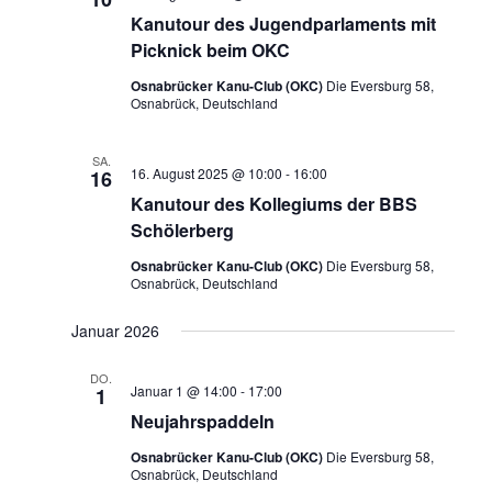
t
s
Kanutour des Jugendparlaments mit
s
a
l
t
Picknick beim OKC
t
t
a
a
Osnabrücker Kanu-Club (OKC)
Die Eversburg 58,
u
Osnabrück, Deutschland
l
l
n
g
t
t
A
u
SA.
u
n
16. August 2025 @ 10:00
-
16:00
16
n
s
n
Kanutour des Kollegiums der BBS
i
g
g
Schölerberg
c
e
e
h
Osnabrücker Kanu-Club (OKC)
Die Eversburg 58,
t
n
n
Osnabrück, Deutschland
e
S
n
Januar 2026
u
-
N
c
a
DO.
Januar 1 @ 14:00
-
17:00
1
h
v
Neujahrspaddeln
i
e
g
u
Osnabrücker Kanu-Club (OKC)
Die Eversburg 58,
a
Osnabrück, Deutschland
n
t