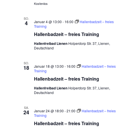
i
Kostenlos
d
o
A
n
SO.
n
Januar 4 @ 13:00
-
16:00
Hallenbadzeit – freies
4
s
Training
Hallenbadzeit – freies Training
i
c
Hallenfreibad Lienen
Holperdorp Str. 37, Lienen,
Deutschland
h
t
SO.
e
Januar 18 @ 13:00
-
16:00
Hallenbadzeit – freies
18
n
Training
Hallenbadzeit – freies Training
,
N
Hallenfreibad Lienen
Holperdorp Str. 37, Lienen,
Deutschland
a
v
SA.
i
Januar 24 @ 18:00
-
21:00
Hallenbadzeit – freies
24
g
Training
Hallenbadzeit – freies Training
a