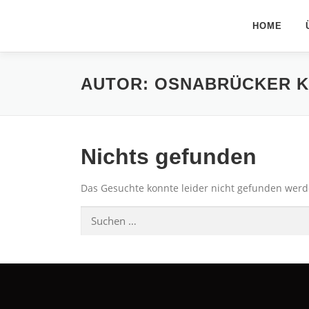
Zum
Inhalt
HOME
springen
AUTOR:
OSNABRÜCKER K
Nichts gefunden
Das Gesuchte konnte leider nicht gefunden werden
Suchen
nach: