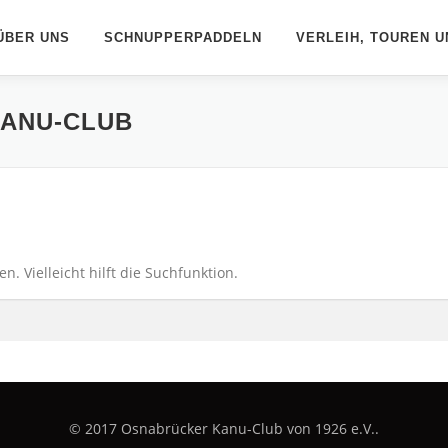
ÜBER UNS
SCHNUPPERPADDELN
VERLEIH, TOUREN U
ANU-CLUB
. Vielleicht hilft die Suchfunktion.
© 2017 Osnabrücker Kanu-Club von 1926 e.V..