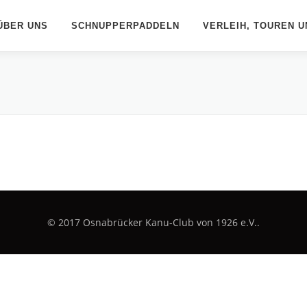
ÜBER UNS
SCHNUPPERPADDELN
VERLEIH, TOUREN U
© 2017 Osnabrücker Kanu-Club von 1926 e.V..