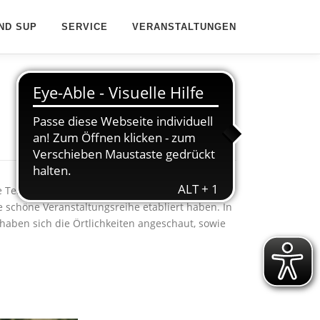
ND SUP
SERVICE
VERANSTALTUNGEN
Termine – nicht zuletzt auch durch die
 schöne Veranstaltungsreihe etabliert haben. In
aben sich die Örtlichkeiten angeschaut, sowie