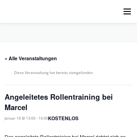
Zum
Inhalt
Menü
springen
HOME
ÜBER UNS
SCHNUPPERPADDELN
« Alle Veranstaltungen
VERLEIH, TOUREN UND SUP
SERVICE
Diese Veranstaltung hat bereits stattgefunden.
VERANSTALTUNGEN
Angeleitetes Rollentraining bei
Marcel
KOSTENLOS
Januar 18 @ 13:00
-
16:00
Das angeleitete Rollentraining bei Marcel richtet sich an