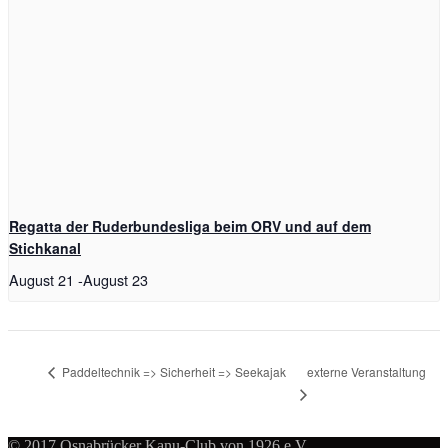
Regatta der Ruderbundesliga beim ORV und auf dem
Stichkanal
August 21
-
August 23
externe Veranstaltung
Paddeltechnik => Sicherheit => Seekajak
© 2017 Osnabrücker Kanu-Club von 1926 e.V..