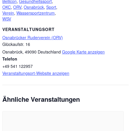
Bellicon
,
Gesundheitssport
,
OKC
,
ORV
,
Osnabrück
,
Sport
,
Verein
,
Wassersportzentrum
,
WSV
VERANSTALTUNGSORT
Osnabrücker Ruderverein (ORV)
Glückaufstr. 16
Osnabrück
,
49090
Deutschland
Google Karte anzeigen
Telefon
+49 541 122957
Veranstaltungsort-Website anzeigen
Ähnliche Veranstaltungen