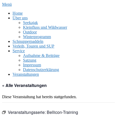
Zum
Menü
Inhalt
Home
springen
Über uns
Seekajak
Kleinfluss und Wildwasser
Outdoor
Winterprogramm
Schnupperpaddeln
Verleih, Touren und SUP
Service
Aufnahme & Beiträge
Satzung
Impressum
Datenschutzerklärung
Veranstaltungen
« Alle Veranstaltungen
Diese Veranstaltung hat bereits stattgefunden.
Veranstaltungsserie:
Bellicon-Training