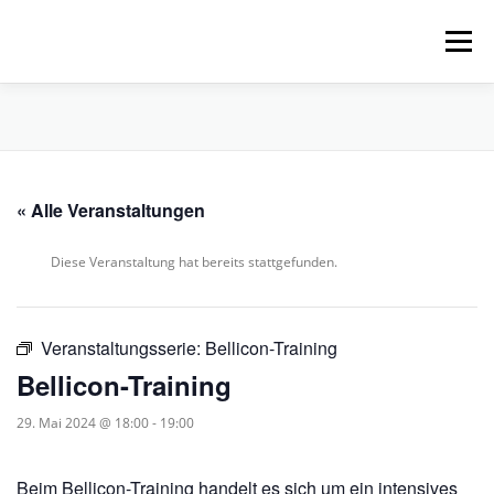
Zum
Inhalt
Menü
springen
HOME
ÜBER UNS
SCHNUPPERPADDELN
« Alle Veranstaltungen
VERLEIH, TOUREN UND SUP
SERVICE
Diese Veranstaltung hat bereits stattgefunden.
VERANSTALTUNGEN
Veranstaltungsserie:
Bellicon-Training
Bellicon-Training
29. Mai 2024 @ 18:00
-
19:00
Beim Bellicon-Training handelt es sich um ein intensives