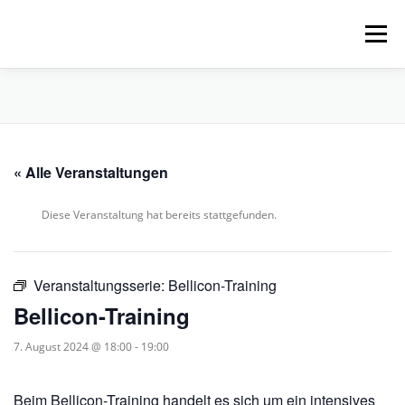
Zum
Inhalt
Menü
springen
HOME
ÜBER UNS
SCHNUPPERPADDELN
« Alle Veranstaltungen
VERLEIH, TOUREN UND SUP
SERVICE
Diese Veranstaltung hat bereits stattgefunden.
VERANSTALTUNGEN
Veranstaltungsserie:
Bellicon-Training
Bellicon-Training
7. August 2024 @ 18:00
-
19:00
Beim Bellicon-Training handelt es sich um ein intensives