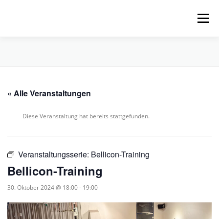
Zum
Inhalt
Menü
springen
HOME
ÜBER UNS
SCHNUPPERPADDELN
« Alle Veranstaltungen
VERLEIH, TOUREN UND SUP
SERVICE
Diese Veranstaltung hat bereits stattgefunden.
VERANSTALTUNGEN
Veranstaltungsserie:
Bellicon-Training
Bellicon-Training
30. Oktober 2024 @ 18:00
-
19:00