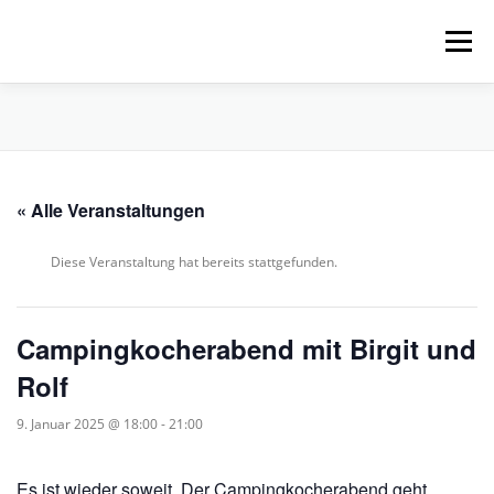
Zum
Inhalt
Menü
springen
HOME
ÜBER UNS
SCHNUPPERPADDELN
« Alle Veranstaltungen
VERLEIH, TOUREN UND SUP
SERVICE
Diese Veranstaltung hat bereits stattgefunden.
VERANSTALTUNGEN
Campingkocherabend mit Birgit und
Rolf
9. Januar 2025 @ 18:00
-
21:00
Es ist wieder soweit. Der Campingkocherabend geht