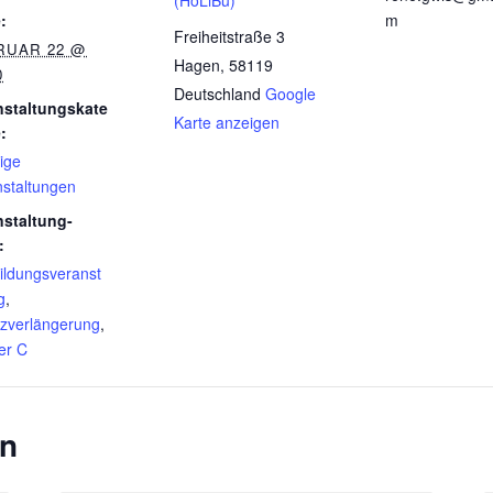
(HoLiBu)
:
m
Freiheitstraße 3
RUAR 22 @
Hagen
,
58119
0
Deutschland
Google
nstaltungskate
Karte anzeigen
:
ige
nstaltungen
nstaltung-
:
ildungsveranst
g
,
nzverlängerung
,
er C
en