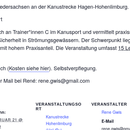
Niedersachsen an der Kanustrecke Hagen-Hohenlimburg.
t
ich an Trainer*innen C im Kanusport und vermittelt praxi
icherheit in Strömungsgewässern. Der Schwerpunkt lieg
it hohem Praxisanteil. Die Veranstaltung umfasst
15 L
ch (
Kosten siehe hier
). Selbstverpflegung.
r Mail bei René: rene.gwis@gmail.com
VERANSTALTUNGSO
VERANSTALTER
RT
nn:
Rene Gwis
Kanustrecke
RUAR 21 @
E-Mail
Hohenlimburg
0
rene.gwis@gma