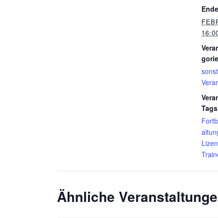
Ende
FEB
16:0
Vera
gorie
sonst
Vera
Vera
Tags
Fortb
altun
Lize
Train
Ähnliche Veranstaltung