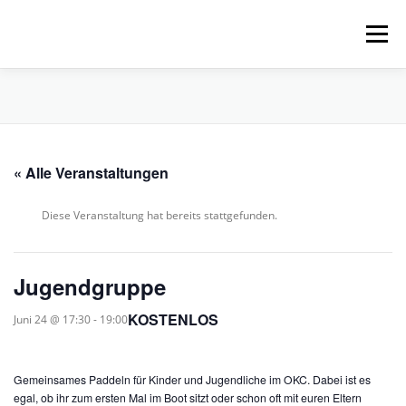
Zum
Inhalt
Menü
springen
HOME
ÜBER UNS
SCHNUPPERPADDELN
« Alle Veranstaltungen
VERLEIH, TOUREN UND SUP
SERVICE
Diese Veranstaltung hat bereits stattgefunden.
VERANSTALTUNGEN
Jugendgruppe
KOSTENLOS
Juni 24 @ 17:30
-
19:00
Gemeinsames Paddeln für Kinder und Jugendliche im OKC. Dabei ist es
egal, ob ihr zum ersten Mal im Boot sitzt oder schon oft mit euren Eltern