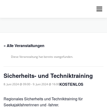
Zum
Inhalt
Menü
springen
HOME
ÜBER UNS
SCHNUPPERPADDELN
« Alle Veranstaltungen
VERLEIH, TOUREN UND SUP
SERVICE
Diese Veranstaltung hat bereits stattgefunden.
VERANSTALTUNGEN
Sicherheits- und Techniktraining
KOSTENLOS
8. Juni 2024 @ 09:00
-
9. Juni 2024 @ 16:00
Regionales Sicherheits und Techniktraining für
Seekajakfahrerinnen und -fahrer.