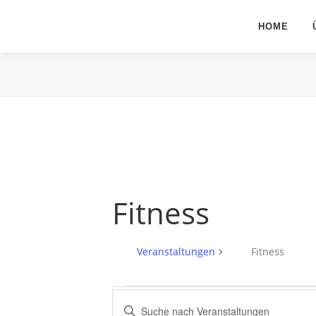
Zum
Inhalt
HOME
springen
Fitness
Veranstaltungen
Fitness
V
V
Bitte