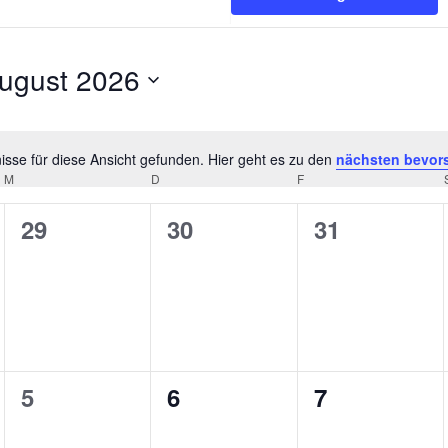
ugust 2026
tum
hlen.
sse für diese Ansicht gefunden. Hier geht es zu den
nächsten bevor
Hinweis
M
MITTWOCH
D
DONNERSTAG
F
FREITAG
0
0
0
29
30
31
ungen,
Veranstaltungen,
Veranstaltungen,
Veranstaltu
0
0
0
5
6
7
ungen,
Veranstaltungen,
Veranstaltungen,
Veranstaltu