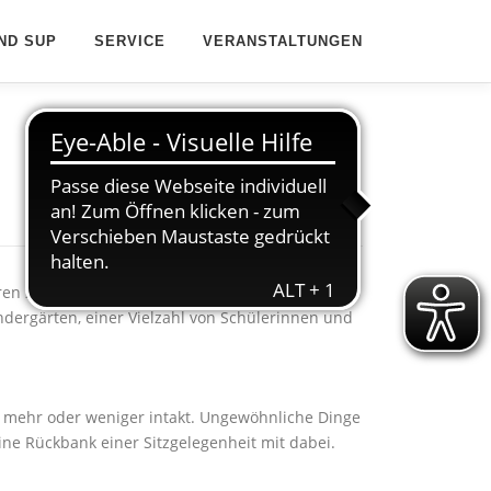
ND SUP
SERVICE
VERANSTALTUNGEN
 waren zusammen mit dem Wassersportverein
ndergärten, einer Vielzahl von Schülerinnen und
ist mehr oder weniger intakt. Ungewöhnliche Dinge
ne Rückbank einer Sitzgelegenheit mit dabei.