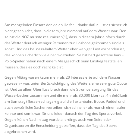
Am mangelnden Einsatz der vielen Helfer – danke dafür – ist es sicherlich
nicht geschuldet, dass in diesem Jahr niemand auf dem Wasser war. Den
selbst die NOZ musste resümieren[1], dass in diesem Jahr einfach durch
das Wetter deutlich weniger Personen zur Illoshöhe gekommen sind als
sonst. Und das bei nass-kaltem Wetter eher weniger Lust vorhanden ist,
das können sicherlich viele nachvollziehen. Selbst hart gesottene Kanu-
Polo-Spieler haben nach einem Missgeschick beim Einstieg feststellen
müssen, dass es doch recht kalt ist.
Gegen Mittag waren kaum mehr als 20 Interessierte auf dem Wasser
gewesen – was unter Berücksichtigung des Wetters eine sehr gute Quote
ist. Und zu allem Überfluss brach dann die Stromversorgung für das
Wasserbecken zusammen und die mehr als 80.000 Liter (ca. 4h Befüllzeit
am Samstag) flossen schlagartig auf die Tartanbahn. Boote, Paddel und
auch persönliche Sachen verteilten sich schneller als manch einer laufen
konnte und somit war für uns leider danach der Tag des Sports vorbei.
Gegen frühen Nachmittag wurde allerdings auch von Seiten der
Organisatoren die Entscheidung getroffen, dass der Tag des Sports
abgebrochen wird.