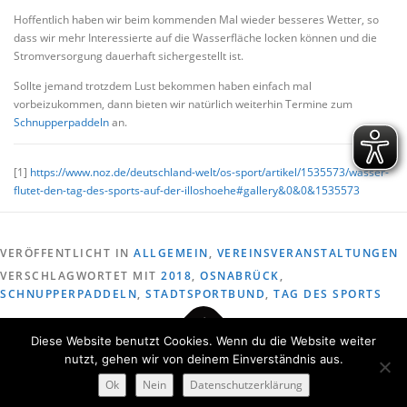
Hoffentlich haben wir beim kommenden Mal wieder besseres Wetter, so
dass wir mehr Interessierte auf die Wasserfläche locken können und die
Stromversorgung dauerhaft sichergestellt ist.
Sollte jemand trotzdem Lust bekommen haben einfach mal
vorbeizukommen, dann bieten wir natürlich weiterhin Termine zum
Schnupperpaddeln
an.
[1]
https://www.noz.de/deutschland-welt/os-sport/artikel/1535573/wasser-
flutet-den-tag-des-sports-auf-der-illoshoehe#gallery&0&0&1535573
VERÖFFENTLICHT IN
ALLGEMEIN
,
VEREINSVERANSTALTUNGEN
VERSCHLAGWORTET MIT
2018
,
OSNABRÜCK
,
SCHNUPPERPADDELN
,
STADTSPORTBUND
,
TAG DES SPORTS
Diese Website benutzt Cookies. Wenn du die Website weiter
nutzt, gehen wir von deinem Einverständnis aus.
© 2017 Osnabrücker Kanu-Club von 1926 e.V..
Ok
Nein
Datenschutzerklärung