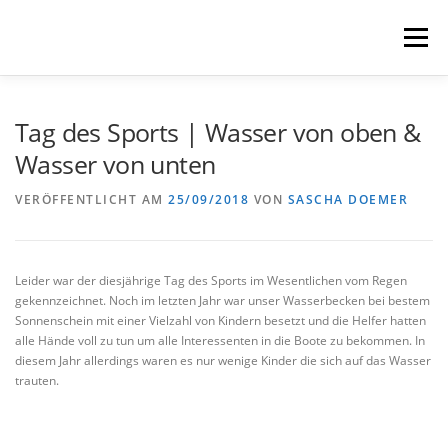
Zum
Inhalt
Menü
springen
HOME
ÜBER UNS
SCHNUPPERPADDELN
Tag des Sports | Wasser von oben &
Wasser von unten
VERLEIH, TOUREN UND SUP
SERVICE
VERÖFFENTLICHT AM
25/09/2018
VON
SASCHA DOEMER
VERANSTALTUNGEN
Leider war der diesjährige Tag des Sports im Wesentlichen vom Regen
gekennzeichnet. Noch im letzten Jahr war unser Wasserbecken bei bestem
Sonnenschein mit einer Vielzahl von Kindern besetzt und die Helfer hatten
alle Hände voll zu tun um alle Interessenten in die Boote zu bekommen. In
diesem Jahr allerdings waren es nur wenige Kinder die sich auf das Wasser
trauten.