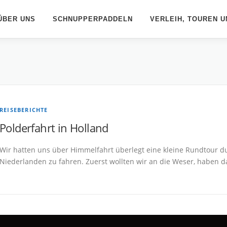
ÜBER UNS
SCHNUPPERPADDELN
VERLEIH, TOUREN U
REISEBERICHTE
Polderfahrt in Holland
Wir hatten uns über Himmelfahrt überlegt eine kleine Rundtour d
Niederlanden zu fahren. Zuerst wollten wir an die Weser, haben 