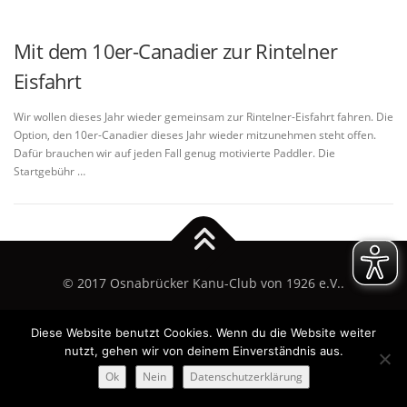
Mit dem 10er-Canadier zur Rintelner
Eisfahrt
Wir wollen dieses Jahr wieder gemeinsam zur Rintelner-Eisfahrt fahren. Die
Option, den 10er-Canadier dieses Jahr wieder mitzunehmen steht offen.
Dafür brauchen wir auf jeden Fall genug motivierte Paddler. Die
Startgebühr …
© 2017 Osnabrücker Kanu-Club von 1926 e.V..
Diese Website benutzt Cookies. Wenn du die Website weiter
nutzt, gehen wir von deinem Einverständnis aus.
Ok
Nein
Datenschutzerklärung