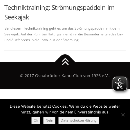
Techniktraining: Strömungspaddeln im
Seekajak
Bei diesem Techniktraining geht es um das Strömungspaddeln mit dem
Seekajak. Auf der Ruhr bei Hattingen lernt ihr die Besonderheiten des Ein-
und Ausfahrens in die- bzw. aus der Strömung …
© 2017 Osnabrücker Kanu-Club von 1926 e.V..
Diese Website benutzt Cookies. Wenn du die Website weiter
nutzt, gehen wir von deinem Einverständnis aus.
Ok
Nein
Datenschutzerklärung