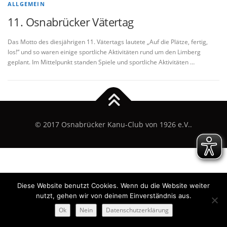
ALLGEMEIN
11. Osnabrücker Vätertag
Das Motto des diesjährigen 11. Vätertags lautete „Auf die Plätze, fertig,
los!“ und so waren einige sportliche Aktivitäten rund um den Limberg
geplant. Im Mittelpunkt standen Spiele und sportliche Aktivitäten …
© 2017 Osnabrücker Kanu-Club von 1926 e.V..
Diese Website benutzt Cookies. Wenn du die Website weiter
nutzt, gehen wir von deinem Einverständnis aus.
Ok
Nein
Datenschutzerklärung