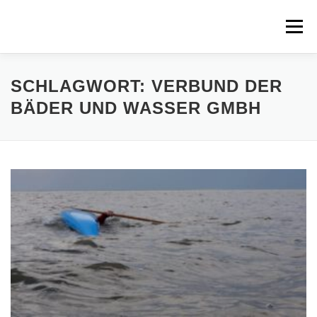
Zum
Inhalt
Menü
springen
HOME
ÜBER UNS
SCHNUPPERPADDELN
SCHLAGWORT:
VERBUND DER
BÄDER UND WASSER GMBH
VERLEIH, TOUREN UND SUP
SERVICE
VERANSTALTUNGEN