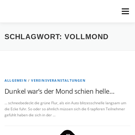
Zum
Inhalt
Menü
springen
HOME
ÜBER UNS
SCHNUPPERPADDELN
SCHLAGWORT:
VOLLMOND
VERLEIH, TOUREN UND SUP
SERVICE
VERANSTALTUNGEN
ALLGEMEIN
/
VEREINSVERANSTALTUNGEN
Dunkel war’s der Mond schien helle…
… schneebedeckt die grüne Flur, als ein Auto blitzesschnelle langsam um
die Ecke fuhr. So oder so ähnlich müssen sich die 6 tapferen Teilnehmer
gefühlt haben die sich in der …