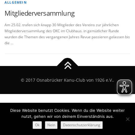
ALLGEMEIN
Mitgliederversammlung
Am 25.02. trafen sich knapp 30 Mitglieder des Vereins zur jährlichen
Mitgliederversammlung des OKC im Clubhaus. in gemütlicher Runde
wurden die Themen des vergangenen Jahres Revue passieren gelassen bis
die …
© 2017 Osnabrücker Kanu-Club von 1926 e.V..
Diese Website benutzt Cookies. Wenn du die Website weiter
nutzt, gehen wir von deinem Einverständnis aus.
Ok
Nein
Datenschutzerklärung