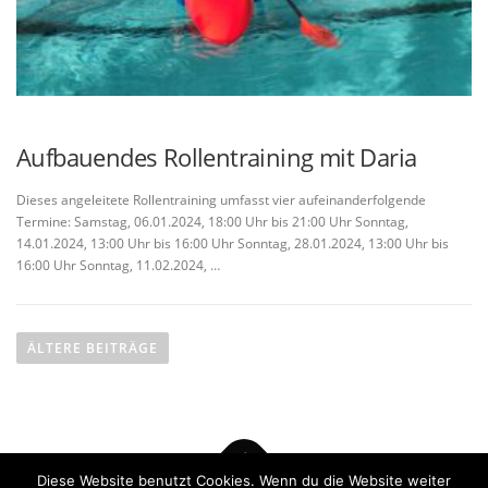
Aufbauendes Rollentraining mit Daria
Dieses angeleitete Rollentraining umfasst vier aufeinanderfolgende
Termine: Samstag, 06.01.2024, 18:00 Uhr bis 21:00 Uhr Sonntag,
14.01.2024, 13:00 Uhr bis 16:00 Uhr Sonntag, 28.01.2024, 13:00 Uhr bis
16:00 Uhr Sonntag, 11.02.2024, …
B
e
ÄLTERE BEITRÄGE
i
t
r
a
Diese Website benutzt Cookies. Wenn du die Website weiter
g