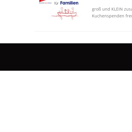
groß und KLEIN zus
Kuchenspenden freue