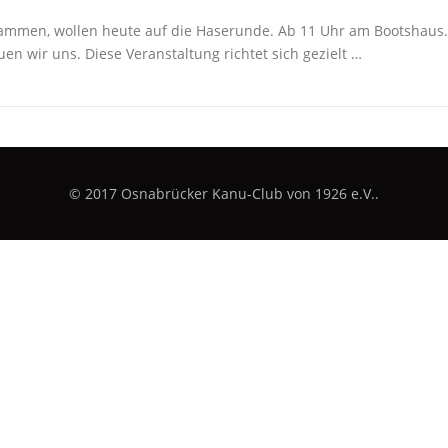
ammen, wollen heute auf die Haserunde. Ab 11 Uhr am Bootshaus.
n wir uns. Diese Veranstaltung richtet sich gezielt …
© 2017 Osnabrücker Kanu-Club von 1926 e.V..