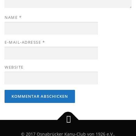
NAME
*
E-MAIL-ADRESSE
*
WEBSITE
© 2017 Osnabrücker Kanu-Club von 1926 e.V..