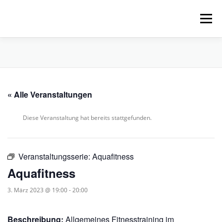
Zum
Inhalt
Menü
springen
HOME
ÜBER UNS
SCHNUPPERPADDELN
« Alle Veranstaltungen
VERLEIH, TOUREN UND SUP
SERVICE
Diese Veranstaltung hat bereits stattgefunden.
VERANSTALTUNGEN
Veranstaltungsserie:
Aquafitness
Aquafitness
3. März 2023 @ 19:00
-
20:00
Beschreibung:
Allgemeines Fitnesstraining im