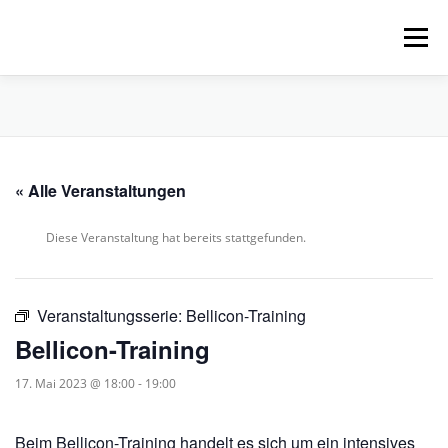
Zum
Inhalt
Menü
springen
HOME
ÜBER UNS
SCHNUPPERPADDELN
« Alle Veranstaltungen
VERLEIH, TOUREN UND SUP
SERVICE
Diese Veranstaltung hat bereits stattgefunden.
VERANSTALTUNGEN
Veranstaltungsserie:
Bellicon-Training
Bellicon-Training
17. Mai 2023 @ 18:00
-
19:00
Beim Bellicon-Training handelt es sich um ein intensives