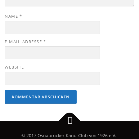
NAME
*
E-MAIL-ADRESSE
*
WEBSITE
© 2017 Osnabrücker Kanu-Club von 1926 e.V..