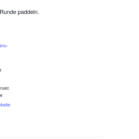
 Runde paddeln.
anu-
1
ruec
de
ebsite