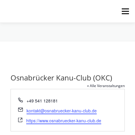
Zum
Inhalt
Menü
springen
HOME
ÜBER UNS
SCHNUPPERPADDELN
VERLEIH, TOUREN UND SUP
SERVICE
Osnabrücker Kanu-Club (OKC)
VERANSTALTUNGEN
« Alle Veranstaltungen
Telefon
+49 541 128181
Email
kontakt@osnabruecker-kanu-club.de
Webseite
https://www.osnabruecker-kanu-club.de