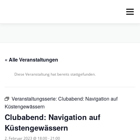
Zum
Inhalt
Menü
springen
HOME
ÜBER UNS
SCHNUPPERPADDELN
« Alle Veranstaltungen
VERLEIH, TOUREN UND SUP
SERVICE
Diese Veranstaltung hat bereits stattgefunden.
VERANSTALTUNGEN
Veranstaltungsserie:
Clubabend: Navigation auf
Küstengewässern
Clubabend: Navigation auf
Küstengewässern
2. Februar 2023 @ 18:00
-
21:00