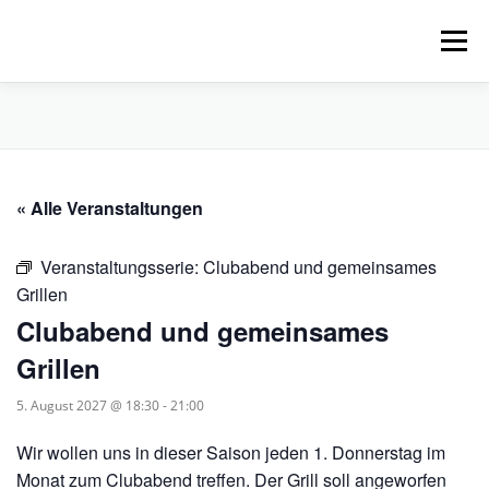
Zum
Inhalt
Menü
springen
HOME
ÜBER UNS
SCHNUPPERPADDELN
« Alle Veranstaltungen
VERLEIH, TOUREN UND SUP
SERVICE
Veranstaltungsserie:
Clubabend und gemeinsames
VERANSTALTUNGEN
Grillen
Clubabend und gemeinsames
Grillen
5. August 2027 @ 18:30
-
21:00
Wir wollen uns in dieser Saison jeden 1. Donnerstag im
Monat zum Clubabend treffen. Der Grill soll angeworfen