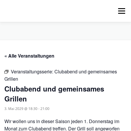
Zum
Inhalt
Menü
springen
HOME
ÜBER UNS
SCHNUPPERPADDELN
« Alle Veranstaltungen
VERLEIH, TOUREN UND SUP
SERVICE
Veranstaltungsserie:
Clubabend und gemeinsames
VERANSTALTUNGEN
Grillen
Clubabend und gemeinsames
Grillen
3. Mai 2029 @ 18:30
-
21:00
Wir wollen uns in dieser Saison jeden 1. Donnerstag im
Monat zum Clubabend treffen. Der Grill soll angeworfen