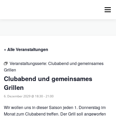
Zum
Inhalt
Menü
springen
HOME
ÜBER UNS
SCHNUPPERPADDELN
« Alle Veranstaltungen
VERLEIH, TOUREN UND SUP
SERVICE
Veranstaltungsserie:
Clubabend und gemeinsames
VERANSTALTUNGEN
Grillen
Clubabend und gemeinsames
Grillen
6. Dezember 2029 @ 18:30
-
21:00
Wir wollen uns in dieser Saison jeden 1. Donnerstag im
Monat zum Clubabend treffen. Der Grill soll angeworfen