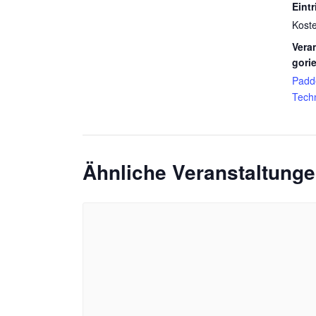
Eintri
Kost
Vera
gori
Padd
Techn
Ähnliche Veranstaltung