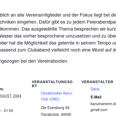
lich an alle Vereinsmitglieder und der Fokus liegt bei d
chniken eingehen. Dafür gibt es zu jedem Feierabendpa
illkommen. Das ausgewählte Thema besprechen wir kur
asser das vorher besprochene umzusetzen und zu übe
eder hat die Möglichkeit das gelernte in seinem Tempo u
ssend zum Clubabend vielleicht noch eine Wurst auf de
umgezogen bei den Vereinsbooten.
VERANSTALTUNGSO
VERANSTALTER
RT
m:
Daria
Osnabrücker Kanu-
UGUST 2024
E-Mail
Club (OKC)
kanutrainerin.
Die Eversburg 58
gmail.com
 - 21:00
Osnabrück
,
49090