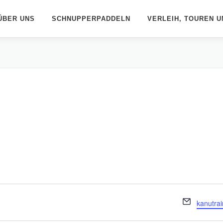
ÜBER UNS
SCHNUPPERPADDELN
VERLEIH, TOUREN U
Email
kanutra