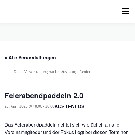
Zum
Inhalt
Menü
springen
HOME
ÜBER UNS
SCHNUPPERPADDELN
« Alle Veranstaltungen
VERLEIH, TOUREN UND SUP
SERVICE
Diese Veranstaltung hat bereits stattgefunden.
VERANSTALTUNGEN
Feierabendpaddeln 2.0
KOSTENLOS
27. April 2023 @ 18:00
-
20:00
Das Feierabendpaddeln richtet sich wie üblich an alle
Vereinsmitglieder und der Fokus liegt bei diesen Terminen