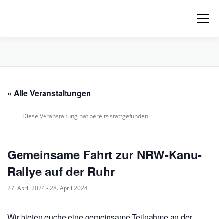
Zum
Inhalt
Menü
springen
HOME
ÜBER UNS
SCHNUPPERPADDELN
« Alle Veranstaltungen
VERLEIH, TOUREN UND SUP
SERVICE
Diese Veranstaltung hat bereits stattgefunden.
VERANSTALTUNGEN
Gemeinsame Fahrt zur NRW-Kanu-
Rallye auf der Ruhr
27. April 2024
-
28. April 2024
Wir bieten euche eine gemeinsame Teilnahme an der