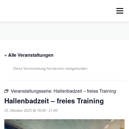
Zum
Inhalt
Menü
springen
HOME
ÜBER UNS
SCHNUPPERPADDELN
« Alle Veranstaltungen
VERLEIH, TOUREN UND SUP
SERVICE
Diese Veranstaltung hat bereits stattgefunden.
VERANSTALTUNGEN
Veranstaltungsserie:
Hallenbadzeit – freies Training
Hallenbadzeit – freies Training
25. Oktober 2025 @ 18:00
-
21:00