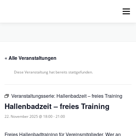
Zum
Inhalt
Menü
springen
HOME
ÜBER UNS
SCHNUPPERPADDELN
« Alle Veranstaltungen
VERLEIH, TOUREN UND SUP
SERVICE
Diese Veranstaltung hat bereits stattgefunden.
VERANSTALTUNGEN
Veranstaltungsserie:
Hallenbadzeit – freies Training
Hallenbadzeit – freies Training
22. November 2025 @ 18:00
-
21:00
Freies Hallenbadtraining für Vereinsmitglieder. Wer an