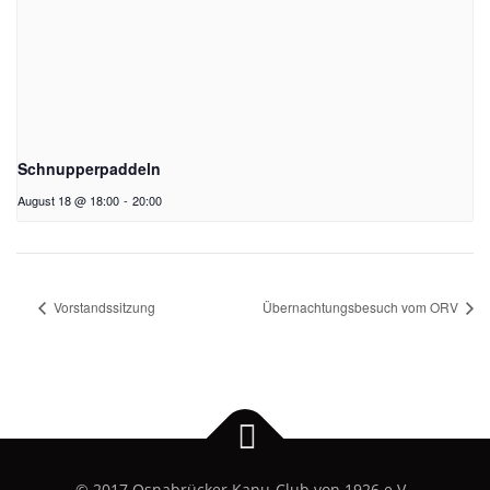
Schnupperpaddeln
August 18 @ 18:00
-
20:00
Vorstandssitzung
Übernachtungsbesuch vom ORV
© 2017 Osnabrücker Kanu-Club von 1926 e.V..