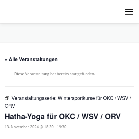
Zum
Inhalt
Menü
springen
HOME
ÜBER UNS
SCHNUPPERPADDELN
« Alle Veranstaltungen
VERLEIH, TOUREN UND SUP
SERVICE
Diese Veranstaltung hat bereits stattgefunden.
VERANSTALTUNGEN
Veranstaltungsserie:
Wintersportkurse für OKC / WSV /
ORV
Hatha-Yoga für OKC / WSV / ORV
13. November 2024 @ 18:30
-
19:30