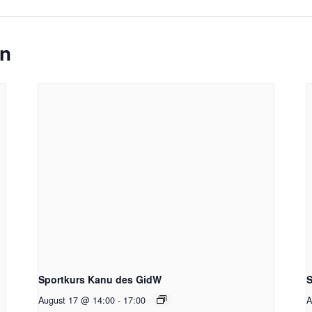
en
Sportkurs Kanu des GidW
S
August 17 @ 14:00
-
17:00
A