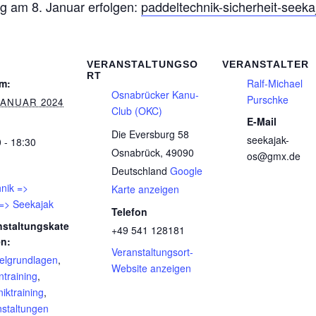
g am 8. Januar erfolgen:
paddeltechnik-sicherheit-seeka
VERANSTALTUNGSO
VERANSTALTER
RT
m:
Ralf-Michael
Osnabrücker Kanu-
Purschke
JANUAR 2024
Club (OKC)
E-Mail
Die Eversburg 58
seekajak-
 - 18:30
Osnabrück
,
49090
os@gmx.de
Deutschland
Google
nik =>
Karte anzeigen
 => Seekajak
Telefon
nstaltungskate
+49 541 128181
en:
Veranstaltungsort-
elgrundlagen
,
Website anzeigen
ntraining
,
iktraining
,
nstaltungen