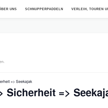
ÜBER UNS
SCHNUPPERPADDELN
VERLEIH, TOUREN U
en.
erheit => Seekajak
> Sicherheit => Seekaj