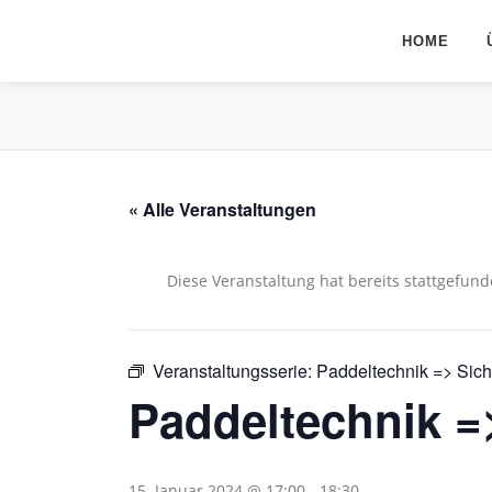
Zum
Inhalt
HOME
springen
« Alle Veranstaltungen
Diese Veranstaltung hat bereits stattgefund
Veranstaltungsserie:
Paddeltechnik => Sich
Paddeltechnik =
15. Januar 2024 @ 17:00
-
18:30