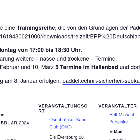
pe eine
, die von den Grundlagen der Padd
Trainingsreihe
_1619430021000//downloads/freizeit/EPP%20Deutschla
.
ontag von 17:00 bis 18:30 Uhr
arung weitere – nasse und trockene – Termine.
Februar und 10. März
und dort
5 Termine im Hallenbad
g am 8. Januar erfolgen:
paddeltechnik-sicherheit-seeka
VERANSTALTUNGSO
VERANSTALTER
RT
m:
Ralf-Michael
Osnabrücker Kanu-
Purschke
EBRUAR 2024
Club (OKC)
E-Mail
Die Eversburg 58
seekajak-