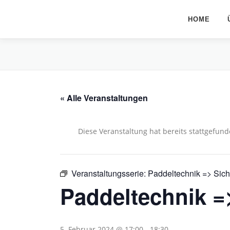
Zum
Inhalt
HOME
springen
« Alle Veranstaltungen
Diese Veranstaltung hat bereits stattgefund
Veranstaltungsserie:
Paddeltechnik => Sich
Paddeltechnik =
5. Februar 2024 @ 17:00
-
18:30