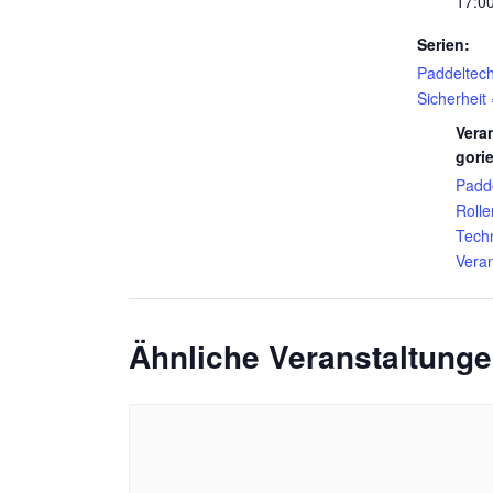
17:00
Serien:
Paddeltech
Sicherheit
Vera
gori
Padd
Rolle
Techn
Vera
Ähnliche Veranstaltung