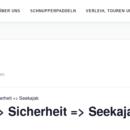
ÜBER UNS
SCHNUPPERPADDELN
VERLEIH, TOUREN U
en.
erheit => Seekajak
> Sicherheit => Seekaj