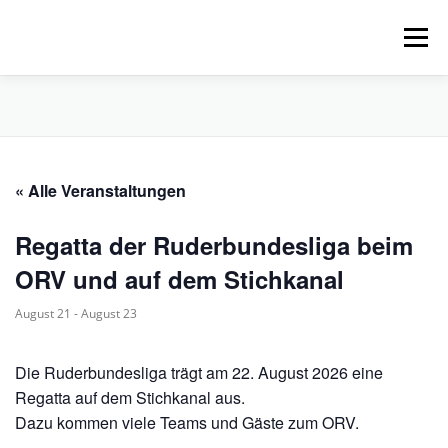
Zum
Inhalt
Menü
springen
HOME
ÜBER UNS
SCHNUPPERPADDELN
« Alle Veranstaltungen
VERLEIH, TOUREN UND SUP
SERVICE
Regatta der Ruderbundesliga beim
VERANSTALTUNGEN
ORV und auf dem Stichkanal
August 21
-
August 23
Die Ruderbundesliga trägt am 22. August 2026 eine
Regatta auf dem Stichkanal aus.
Dazu kommen viele Teams und Gäste zum ORV.